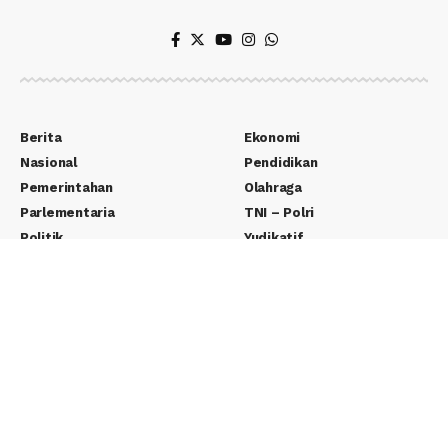
Berita
Ekonomi
Nasional
Pendidikan
Pemerintahan
Olahraga
Parlementaria
TNI – Polri
Politik
Yudikatif
Teknologi
Wisata
Entertainment
Seputar Desa
Lifestyle
Adventorial
Otomotif
Pernak Pernik
Edukasi
E-Paper