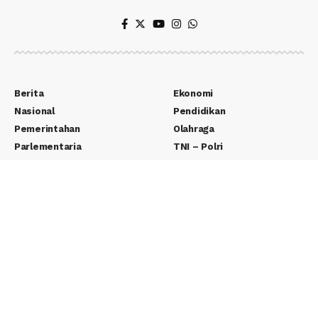
Berita
Ekonomi
Nasional
Pendidikan
Pemerintahan
Olahraga
Parlementaria
TNI – Polri
Politik
Yudikatif
Teknologi
Wisata
Entertainment
Seputar Desa
Lifestyle
Adventorial
Otomotif
Pernak Pernik
Edukasi
E-Paper