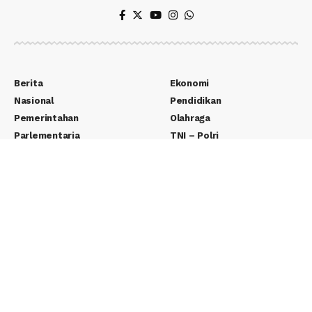
Berita
Ekonomi
Nasional
Pendidikan
Pemerintahan
Olahraga
Parlementaria
TNI – Polri
Politik
Yudikatif
Teknologi
Wisata
Entertainment
Seputar Desa
Lifestyle
Adventorial
Otomotif
Pernak Pernik
Edukasi
E-Paper
Tentang Kami
REDAKSI
Kontak