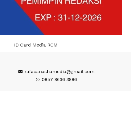
ID Card Media RCM
rafacanashamedia@gmail.com
0857 8636 3886
Wisata
gi
Seputar
inment
Desa