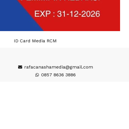
ID Card Media RCM
rafacanashamedia@gmail.com
0857 8636 3886
Wisata
gi
Seputar
inment
Desa