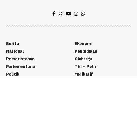
Berita
Ekonomi
Nasional
Pendidikan
Pemerintahan
Olahraga
Parlementaria
TNI – Polri
Politik
Yudikatif
Teknologi
Wisata
Entertainment
Seputar Desa
Lifestyle
Adventorial
Otomotif
Pernak Pernik
Edukasi
E-Paper