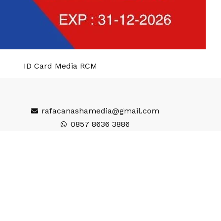
ID Card Media RCM
rafacanashamedia@gmail.com
0857 8636 3886
Wisata
gi
Seputar
inment
Desa
e
Adventorial