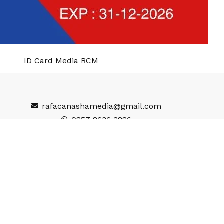
ID Card Media RCM
rafacanashamedia@gmail.com
0857 8636 3886
Wisata
gi
Seputar
inment
Desa
e
Adventorial