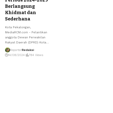
Periode 2024-2029
Berlangsung
Khidmat dan
Sederhana
Kota Pekalongan,
MediaRCM.com - Pelantikan
anggota Dewan Perwakilan
Rakyat Daerah (DPRD) Kota
…
Reporter
Redaksi
14/08/2024
784 Views