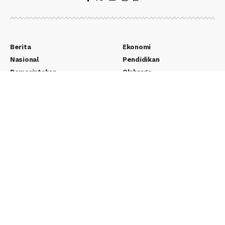
Berita
Ekonomi
Nasional
Pendidikan
Pemerintahan
Olahraga
Parlementaria
TNI – Polri
Politik
Yudikatif
Teknologi
Wisata
Entertainment
Seputar Desa
Lifestyle
Adventorial
Otomotif
Pernak Pernik
Edukasi
E-Paper
Tentang Kami
REDAKSI
Kontak