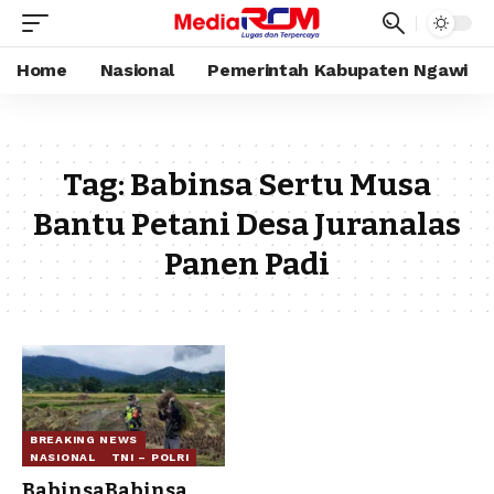
Home
Nasional
Pemerintah Kabupaten Ngawi
Tag:
Babinsa Sertu Musa
Bantu Petani Desa Juranalas
Panen Padi
BREAKING NEWS
NASIONAL
TNI – POLRI
BabinsaBabinsa