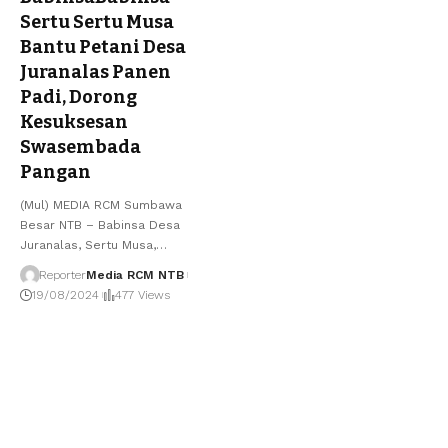
Sertu Sertu Musa
Bantu Petani Desa
Juranalas Panen
Padi, Dorong
Kesuksesan
Swasembada
Pangan
(Mul) MEDIA RCM Sumbawa
Besar NTB – Babinsa Desa
Juranalas, Sertu Musa,
…
Reporter
Media RCM NTB
19/08/2024
477 Views