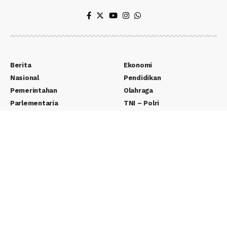
Berita
Ekonomi
Nasional
Pendidikan
Pemerintahan
Olahraga
Parlementaria
TNI – Polri
Politik
Yudikatif
Teknologi
Wisata
Entertainment
Seputar Desa
Lifestyle
Adventorial
Otomotif
Pernak Pernik
Edukasi
E-Paper
Tentang Kami
REDAKSI
Kontak